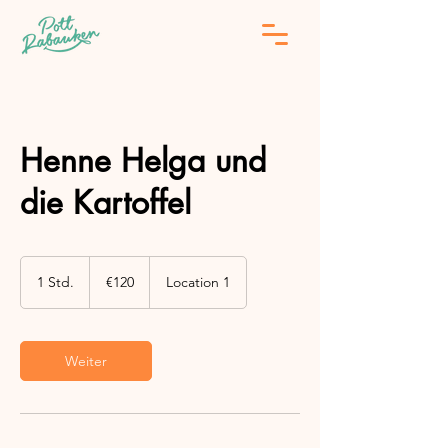
Henne Helga und
die Kartoffel
120
euros
1 Std.
1
€120
Location 1
S
t
d
Weiter