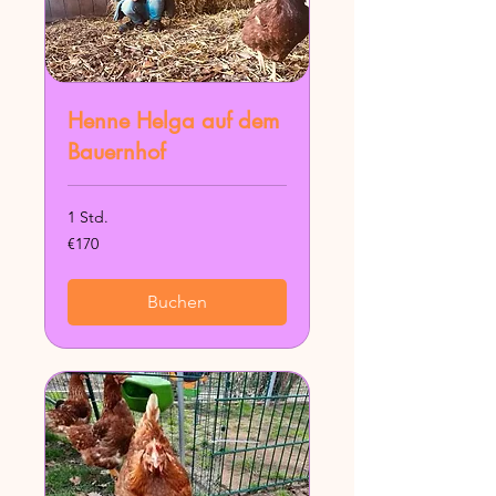
Henne Helga auf dem
Bauernhof
1 Std.
170
€170
euros
Buchen