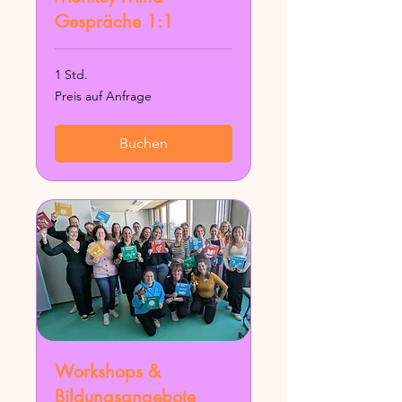
Gespräche 1:1
1 Std.
Preis
Preis auf Anfrage
auf
Anfrage
Buchen
Workshops &
Bildungsangebote