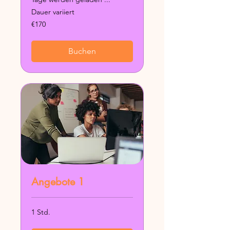
Dauer variiert
170
€170
euros
Buchen
Angebote 1
1 Std.