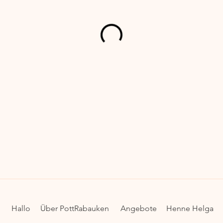
Hallo
Über PottRabauken
Angebote
Henne Helga