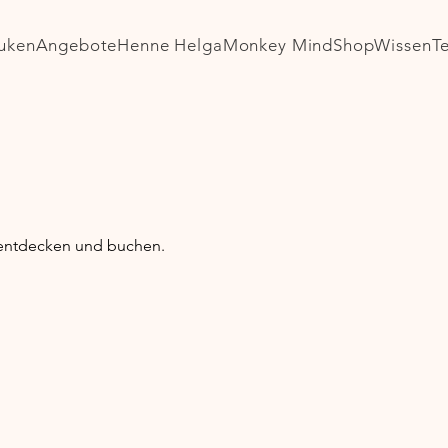
uken
Angebote
Henne Helga
Monkey Mind
Shop
Wissen
T
 entdecken und buchen.