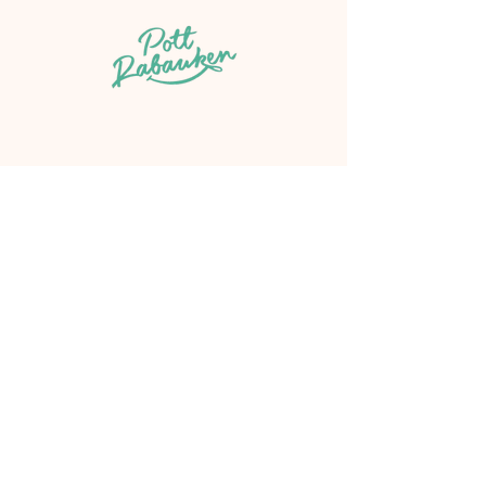
Hallo
Über PottRabauken
Angebote
Henne Helga
Monkey Mind
Shop
Wissen
Termine
Kontakt