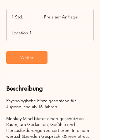
Preis
auf
1 Std.
1
Preis auf Anfrage
Anfrage
S
t
Location 1
d
Weiter
Beschreibung
Psychologische Einzelgespräche für
Jugendliche ab 16 Jahren.
Monkey Mind bietet einen geschützten
Raum, um Gedanken, Gefühle und
Herausforderungen zu sortieren. In einem
wertschätzenden Gespräch können Stress,