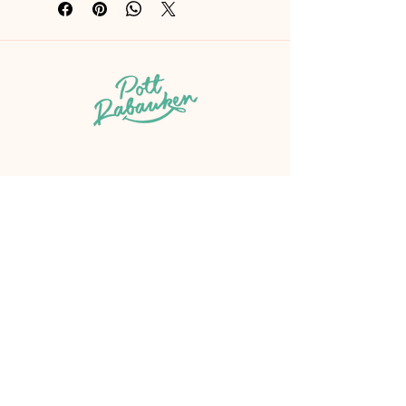
jede Menge Spaß und fördert ganz 
nebenbei Wahrnehmung, 
Konzentration und Kreativität. Ob 
Suchbilder, Malvorlagen, Punkt-zu-
Punkt-Aufgaben oder Rätsel rund 
ums Tierreich – hier erleben Kinder 
Naturwissen zum Mitmachen.
👉 Ideal für Kita, Grundschule oder 
Zuhause – als kleine Ergänzung im 
Alltag oder als Vorgeschmack auf die 
Hallo
Henne-Helga-Projektmappe.
Über PottRabauken
Angebote
Henne Helga
Monkey Mind
Shop
Wissen
Termine