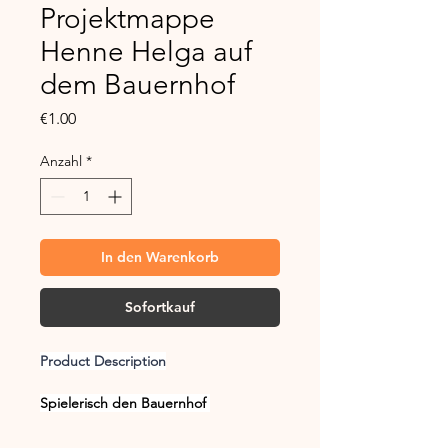
Projektmappe
Henne Helga auf
dem Bauernhof
Preis
€1.00
Anzahl
*
In den Warenkorb
Sofortkauf
Product Description
Spielerisch den Bauernhof 
entdecken – mit Henne Helga!
Dieses Rätselbuch bringt Kindern 